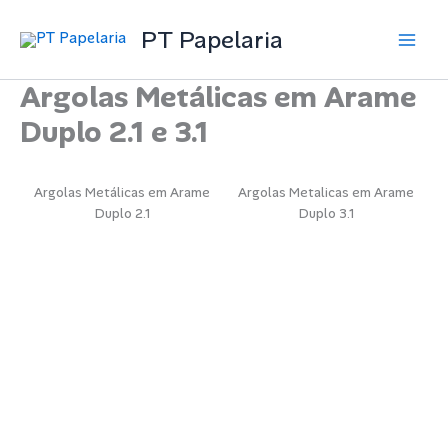
Skip
PT Papelaria
to
Main
content
Argolas Metálicas em Arame
Men
Duplo 2.1 e 3.1
Argolas Metálicas em Arame
Argolas Metalicas em Arame
Duplo 2.1
Duplo 3.1