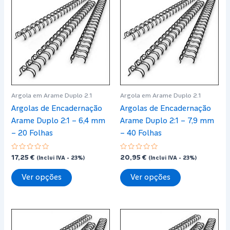
Argola em Arame Duplo 2.1
Argola em Arame Duplo 2.1
Argolas de Encadernação
Argolas de Encadernação
Arame Duplo 2:1 – 6,4 mm
Arame Duplo 2:1 – 7,9 mm
– 20 Folhas
– 40 Folhas
Avaliação
Avaliação
17,25
€
20,95
€
(Inclui IVA - 23%)
(Inclui IVA - 23%)
0
0
de
de
This
This
5
5
Ver opções
Ver opções
product
product
has
has
multiple
multiple
variants.
variants.