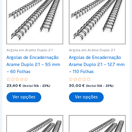
The
The
options
options
may
may
be
be
chosen
chosen
on
on
the
the
Argola em Arame Duplo 2.1
Argola em Arame Duplo 2.1
product
product
Argolas de Encadernação
Argolas de Encadernação
page
page
Arame Duplo 2:1 – 9,5 mm
Arame Duplo 2:1 – 12,7 mm
– 60 Folhas
– 110 Folhas
Avaliação
Avaliação
23,40
€
30,00
€
(Inclui IVA - 23%)
(Inclui IVA - 23%)
0
0
de
de
This
This
5
5
Ver opções
Ver opções
product
product
has
has
multiple
multiple
variants.
variants.
The
The