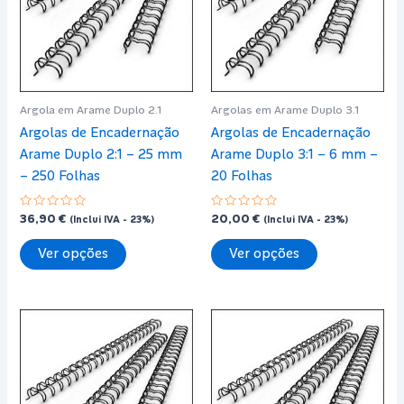
may
may
be
be
chosen
chosen
on
on
the
the
Argola em Arame Duplo 2.1
Argolas em Arame Duplo 3.1
product
product
Argolas de Encadernação
Argolas de Encadernação
page
page
Arame Duplo 2:1 – 25 mm
Arame Duplo 3:1 – 6 mm –
– 250 Folhas
20 Folhas
Avaliação
Avaliação
36,90
€
20,00
€
(Inclui IVA - 23%)
(Inclui IVA - 23%)
0
0
de
de
This
This
5
5
Ver opções
Ver opções
product
product
has
has
multiple
multiple
variants.
variants.
The
The
options
options
may
may