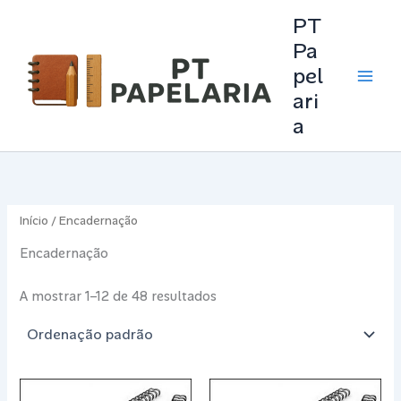
Skip
PT
to
Pa
content
pel
Main
ari
Men
a
Início
/ Encadernação
Encadernação
A mostrar 1–12 de 48 resultados