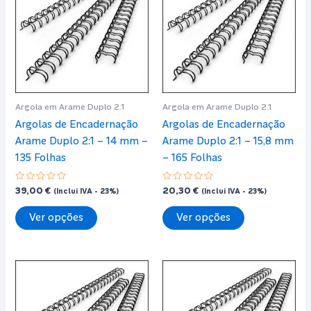
options
options
may
may
be
be
chosen
chosen
on
on
the
the
Argola em Arame Duplo 2.1
Argola em Arame Duplo 2.1
product
product
Argolas de Encadernação
Argolas de Encadernação
page
page
Arame Duplo 2:1 – 14 mm –
Arame Duplo 2:1 – 15,8 mm
135 Folhas
– 165 Folhas
Avaliação
Avaliação
39,00
€
20,30
€
(Inclui IVA - 23%)
(Inclui IVA - 23%)
0
0
de
de
This
This
5
5
Ver opções
Ver opções
product
product
has
has
multiple
multiple
variants.
variants.
The
The
options
options