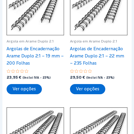
may
may
be
be
chosen
chosen
on
on
the
the
Argola em Arame Duplo 2.1
Argola em Arame Duplo 2.1
product
product
Argolas de Encadernação
Argolas de Encadernação
page
page
Arame Duplo 2:1 – 19 mm –
Arame Duplo 2:1 – 22 mm
200 Folhas
– 235 Folhas
Avaliação
Avaliação
23,95
€
29,50
€
(Inclui IVA - 23%)
(Inclui IVA - 23%)
0
0
de
de
This
This
5
5
Ver opções
Ver opções
product
product
has
has
multiple
multiple
variants.
variants.
The
The
options
options