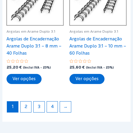
be
be
chosen
chosen
on
on
the
the
Argolas em Arame Duplo 3.1
Argolas em Arame Duplo 3.1
product
product
Argolas de Encadernação
Argolas de Encadernação
page
page
Arame Duplo 3:1 – 8 mm –
Arame Duplo 3:1 – 10 mm –
40 Folhas
60 Folhas
Avaliação
Avaliação
25,20
€
25,60
€
(Inclui IVA - 23%)
(Inclui IVA - 23%)
0
0
de
de
This
This
5
5
Ver opções
Ver opções
product
product
has
has
multiple
multiple
variants.
variants.
1
2
3
4
→
The
The
options
options
may
may
be
be