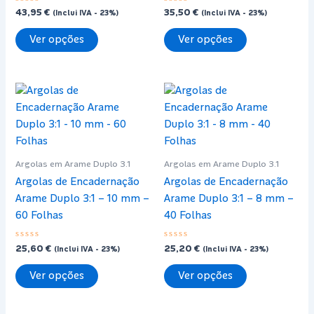
Avaliação
Avaliação
43,95
€
35,50
€
(Inclui IVA - 23%)
(Inclui IVA - 23%)
0
0
de
de
This
This
5
5
Ver opções
Ver opções
product
product
has
has
multiple
multiple
variants.
variants.
The
The
options
options
may
may
Argolas em Arame Duplo 3.1
Argolas em Arame Duplo 3.1
be
be
Argolas de Encadernação
Argolas de Encadernação
chosen
chosen
Arame Duplo 3:1 – 10 mm –
Arame Duplo 3:1 – 8 mm –
on
on
60 Folhas
40 Folhas
the
the
product
product
Avaliação
Avaliação
25,60
€
25,20
€
page
page
(Inclui IVA - 23%)
(Inclui IVA - 23%)
0
0
de
de
This
This
5
5
Ver opções
Ver opções
product
product
has
has