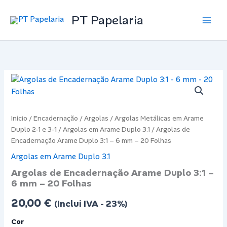
Skip
PT Papelaria
to
Main
content
Men
Início
/
Encadernação
/
Argolas
/
Argolas Metálicas em Arame
Duplo 2-1 e 3-1
/
Argolas em Arame Duplo 3.1
/ Argolas de
Encadernação Arame Duplo 3:1 – 6 mm – 20 Folhas
Argolas em Arame Duplo 3.1
Argolas de Encadernação Arame Duplo 3:1 –
6 mm – 20 Folhas
20,00
€
(Inclui IVA - 23%)
Cor