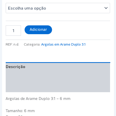
Quantidade
Adicionar
de
Argolas
de
REF:
n.d.
Categoria:
Argolas em Arame Duplo 3.1
Encadernação
Arame
Duplo
3:1
Descrição
-
6
Informação adicional
mm
-
Avaliações (0)
20
Folhas
Argolas de Arame Duplo 3:1 – 6 mm
Tamanho: 6 mm