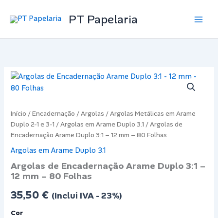
Skip
PT Papelaria
to
Main
content
Men
Início
/
Encadernação
/
Argolas
/
Argolas Metálicas em Arame
Duplo 2-1 e 3-1
/
Argolas em Arame Duplo 3.1
/ Argolas de
Encadernação Arame Duplo 3:1 – 12 mm – 80 Folhas
Argolas em Arame Duplo 3.1
Argolas de Encadernação Arame Duplo 3:1 –
12 mm – 80 Folhas
35,50
€
(Inclui IVA - 23%)
Cor