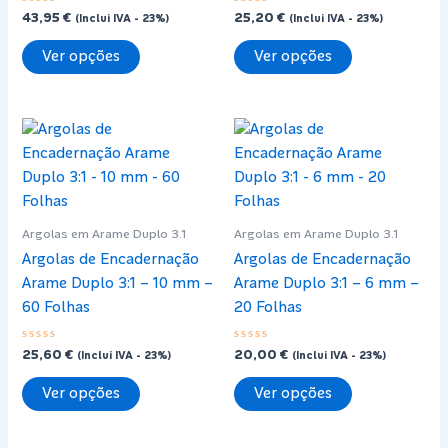
Avaliação
Avaliação
43,95
€
25,20
€
(Inclui IVA - 23%)
(Inclui IVA - 23%)
0
0
de
de
This
This
5
5
Ver opções
Ver opções
product
product
has
has
multiple
multiple
variants.
variants.
The
The
options
options
may
may
Argolas em Arame Duplo 3.1
Argolas em Arame Duplo 3.1
be
be
Argolas de Encadernação
Argolas de Encadernação
chosen
chosen
Arame Duplo 3:1 – 10 mm –
Arame Duplo 3:1 – 6 mm –
on
on
60 Folhas
20 Folhas
the
the
product
product
Avaliação
Avaliação
25,60
€
20,00
€
page
page
(Inclui IVA - 23%)
(Inclui IVA - 23%)
0
0
de
de
This
This
5
5
Ver opções
Ver opções
product
product
has
has