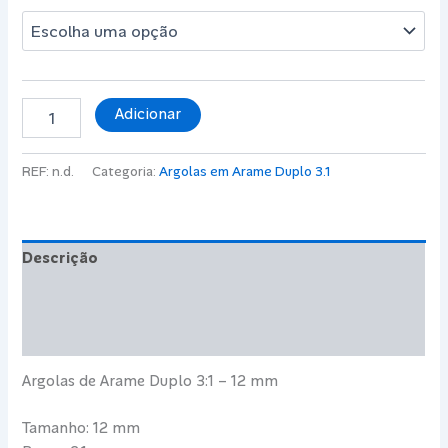
Quantidade
Adicionar
de
Argolas
de
REF:
n.d.
Categoria:
Argolas em Arame Duplo 3.1
Encadernação
Arame
Duplo
3:1
Descrição
-
12
Informação adicional
mm
-
Avaliações (0)
80
Folhas
Argolas de Arame Duplo 3:1 – 12 mm
Tamanho: 12 mm