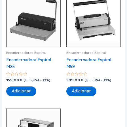
Encadernadoras Espiral
Encadernadoras Espiral
Encadernadora Espiral
Encadernadora Espiral
M25
M59
Avaliação
Avaliação
155,00
€
399,00
€
(Inclui IVA - 23%)
(Inclui IVA - 23%)
0
0
de
de
5
5
Adicionar
Adicionar