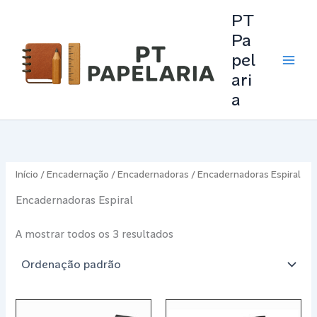
Skip
PT
to
Pa
content
pel
Main
ari
Men
a
Início
/
Encadernação
/
Encadernadoras
/ Encadernadoras Espiral
Encadernadoras Espiral
A mostrar todos os 3 resultados