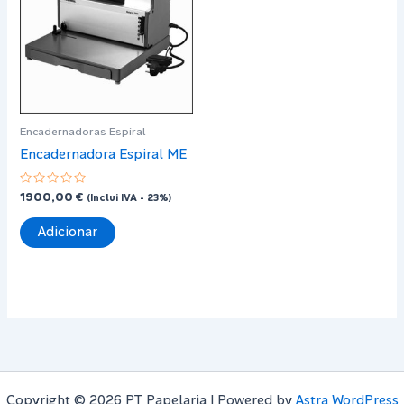
Encadernadoras Espiral
Encadernadora Espiral ME
Avaliação
1900,00
€
(Inclui IVA - 23%)
0
de
5
Adicionar
Copyright © 2026 PT Papelaria | Powered by
Astra WordPress