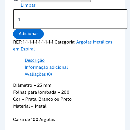
Limpar
Quantidade
de
Argolas
de
Adicionar
Encadernação
Espiral
REF:
1-1-1-1-1-1-1-1-1-1
Categoria:
Argolas Metálicas
25
em Espiral
mm
-
Descrição
200
Informação adicional
Folhas
Avaliações (0)
Diâmetro – 25 mm
Folhas para lombada – 200
Cor – Prata, Branco ou Preto
Material – Metal
Caixa de 100 Argolas