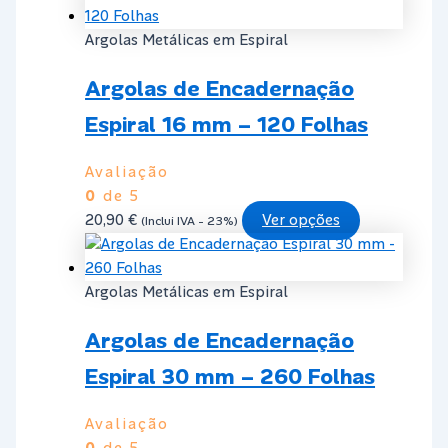
product
has
page
multiple
Argolas Metálicas em Espiral
variants.
Argolas de Encadernação
The
options
Espiral 16 mm – 120 Folhas
may
be
Avaliação
chosen
0
de 5
on
This
20,90
€
Ver opções
(Inclui IVA - 23%)
the
product
product
has
page
multiple
Argolas Metálicas em Espiral
variants.
Argolas de Encadernação
The
options
Espiral 30 mm – 260 Folhas
may
be
Avaliação
chosen