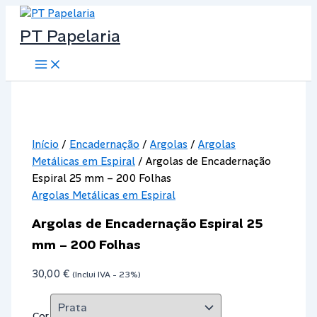
Skip
to
PT Papelaria
content
Main
Menu
Início
/
Encadernação
/
Argolas
/
Argolas
Metálicas em Espiral
/ Argolas de Encadernação
Espiral 25 mm – 200 Folhas
Argolas Metálicas em Espiral
Argolas de Encadernação Espiral 25
mm – 200 Folhas
30,00
€
(Inclui IVA - 23%)
Cor