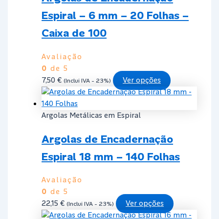
Espiral – 6 mm – 20 Folhas –
Caixa de 100
Avaliação
0
de 5
This
7,50
€
Ver opções
(Inclui IVA - 23%)
product
has
multiple
Argolas Metálicas em Espiral
variants.
Argolas de Encadernação
The
options
Espiral 18 mm – 140 Folhas
may
be
Avaliação
chosen
0
de 5
on
This
22,15
€
Ver opções
(Inclui IVA - 23%)
the
product