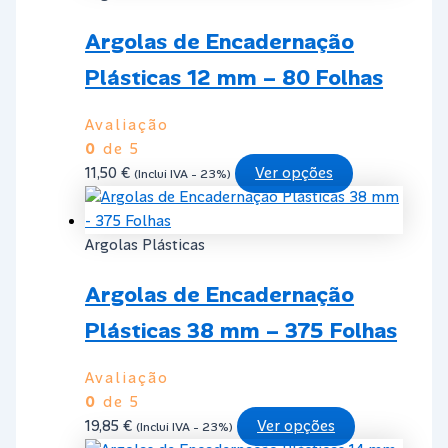
Argolas de Encadernação
Plásticas 12 mm – 80 Folhas
Avaliação
0
de 5
This
11,50
€
Ver opções
(Inclui IVA - 23%)
product
has
multiple
Argolas Plásticas
variants.
Argolas de Encadernação
The
options
Plásticas 38 mm – 375 Folhas
may
be
Avaliação
chosen
0
de 5
on
This
19,85
€
Ver opções
(Inclui IVA - 23%)
the