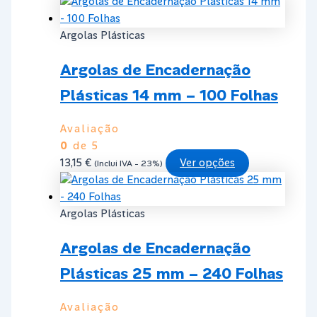
product
product
has
page
multiple
Argolas Plásticas
variants.
Argolas de Encadernação
The
options
Plásticas 14 mm – 100 Folhas
may
be
Avaliação
chosen
0
de 5
on
This
13,15
€
Ver opções
(Inclui IVA - 23%)
the
product
product
has
page
multiple
Argolas Plásticas
variants.
Argolas de Encadernação
The
options
Plásticas 25 mm – 240 Folhas
may
be
Avaliação
chosen