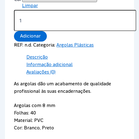
Limpar
Quantidade
de
Argolas
de
Adicionar
Encadernação
Plásticas
REF:
n.d.
Categoria:
Argolas Plásticas
8
mm
Descrição
-
Informação adicional
40
Avaliações (0)
Folhas
As argolas dão um acabamento de qualidade
profissional às suas encadernações.
Argolas com 8 mm
Folhas: 40
Material: PVC
Cor: Branco, Preto