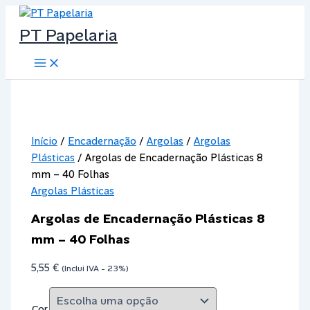
Skip
to
PT Papelaria
content
Main
Menu
Início
/
Encadernação
/
Argolas
/
Argolas
Plásticas
/ Argolas de Encadernação Plásticas 8
mm – 40 Folhas
Argolas Plásticas
Argolas de Encadernação Plásticas 8
mm – 40 Folhas
5,55
€
(Inclui IVA - 23%)
Cor