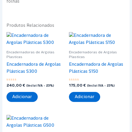
folhas
Produtos Relacionados
Encadernadoras de Argolas
Encadernadoras de Argolas
Plasticas
Plasticas
Encadernadora de Argolas
Encadernadora de Argolas
Plásticas S300
Plásticas S150
Avaliação
Avaliação
240,00
€
175,00
€
(Inclui IVA - 23%)
(Inclui IVA - 23%)
0
0
de
de
5
5
Adicionar
Adicionar