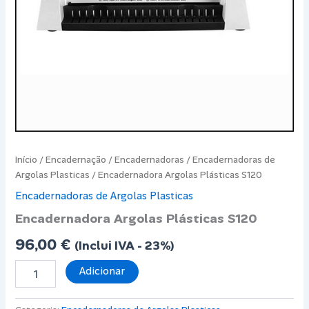
Início
/
Encadernação
/
Encadernadoras
/
Encadernadoras de
Argolas Plasticas
/ Encadernadora Argolas Plásticas S120
Encadernadoras de Argolas Plasticas
Encadernadora Argolas Plásticas S120
96,00
€
(Inclui IVA - 23%)
Quantidade
Adicionar
de
Encadernadora
Argolas