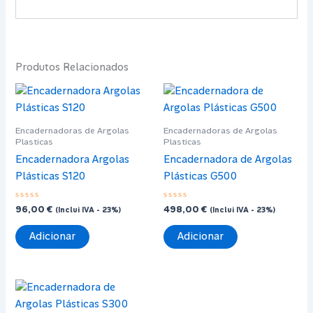
Produtos Relacionados
Encadernadoras de Argolas
Encadernadoras de Argolas
Plasticas
Plasticas
Encadernadora Argolas
Encadernadora de Argolas
Plásticas S120
Plásticas G500
Avaliação
Avaliação
96,00
€
498,00
€
(Inclui IVA - 23%)
(Inclui IVA - 23%)
0
0
de
de
5
5
Adicionar
Adicionar